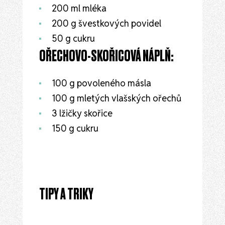
200 ml mléka
200 g švestkových povidel
50 g cukru
OŘECHOVO-SKOŘICOVÁ NÁPLŇ:
100 g povoleného másla
100 g mletých vlašských ořechů
3 lžičky skořice
150 g cukru
TIPY A TRIKY