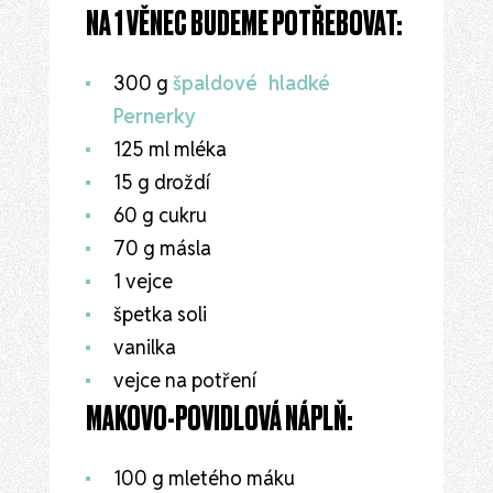
NA 1 VĚNEC BUDEME POTŘEBOVAT:
300 g
špaldové hladké
Pernerky
125 ml mléka
15 g droždí
60 g cukru
70 g másla
1 vejce
špetka soli
vanilka
vejce na potření
MAKOVO-POVIDLOVÁ NÁPLŇ:
100 g mletého máku