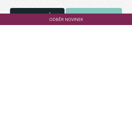
POSLAT ZPRÁVU
+420 485 177 129
ODBĚR NOVINEK
MOUKY
O MLÝNU
RECEPTY
PODNIKOVÁ PRODEJNA
E-SHOP
KONTAKTY
OBCHODNÍ PODMÍNKY
OCHRANA OSOBNÍCH ÚDAJŮ