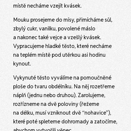
místě necháme vzejít kvásek.
Mouku prosejeme do mísy, přimícháme sůl,
zbylý cukr, vanilku, povolené máslo
a nakonec také vejce a vzešlý kvásek.
Vypracujeme hladké těsto, které necháme
na teplém místě pod utěrkou asi hodinu
kynout.
Vykynuté těsto vyválíme na pomoučněné
ploše do tvaru obdélníku. Na něj rozetřeme
náplň (jednu nebo druhou). Zarolujeme,
rozřízneme na dvě poloviny (řežeme
na délku, musí vzniknout dvě “nohavice”),
které poté spleteme dohromady a zatočíme,
abychom vytvořili věnec.