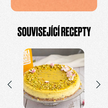
SOUVISEJÍCÍ RECEPTY
OLÁČ