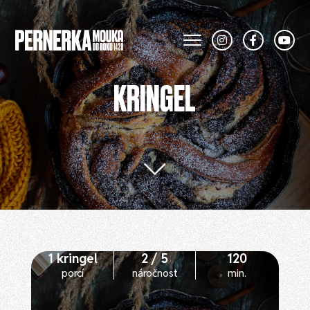
KRINGEL
1 kringel
2 / 5
120
porcí
náročnost
min.